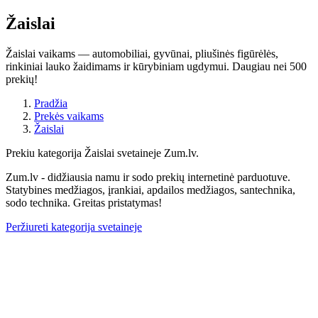
Žaislai
Žaislai vaikams — automobiliai, gyvūnai, pliušinės figūrėlės,
rinkiniai lauko žaidimams ir kūrybiniam ugdymui. Daugiau nei 500
prekių!
Pradžia
Prekės vaikams
Žaislai
Prekiu kategorija Žaislai svetaineje Zum.lv.
Zum.lv - didžiausia namu ir sodo prekių internetinė parduotuve.
Statybines medžiagos, įrankiai, apdailos medžiagos, santechnika,
sodo technika. Greitas pristatymas!
Peržiureti kategorija svetaineje