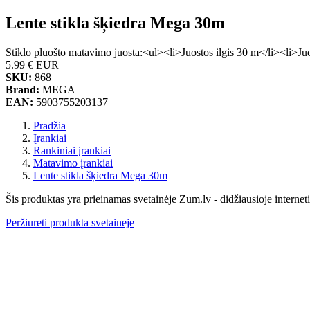
Lente stikla šķiedra Mega 30m
Stiklo pluošto matavimo juosta:<ul><li>Juostos ilgis 30 m</li><li>Ju
5.99 €
EUR
SKU:
868
Brand:
MEGA
EAN:
5903755203137
Pradžia
Įrankiai
Rankiniai įrankiai
Matavimo įrankiai
Lente stikla šķiedra Mega 30m
Šis produktas yra prieinamas svetainėje Zum.lv - didžiausioje internet
Peržiureti produkta svetaineje