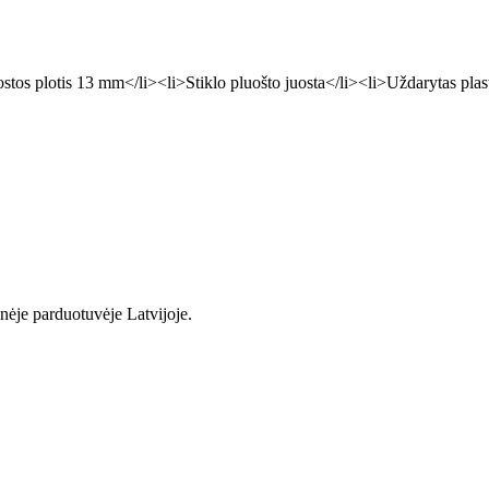
ostos plotis 13 mm</li><li>Stiklo pluošto juosta</li><li>Uždarytas plas
inėje parduotuvėje Latvijoje.