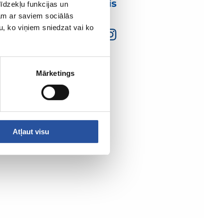
mumis
īdzekļu funkcijas un
jam ar saviem sociālās
u, ko viņiem sniedzat vai ko
Mārketings
Atļaut visu