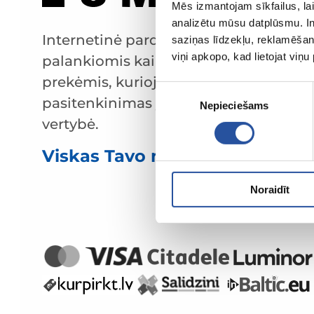
Mēs izmantojam sīkfailus, lai
analizētu mūsu datplūsmu. In
Internetinė parduotuvė su
saziņas līdzekļu, reklamēšana
viņi apkopo, kad lietojat viņ
palankiomis kainomis ir kokybiškomis
prekėmis, kurioje klientų
Piekrišanas
pasitenkinimas yra mūsų pagrindinė
Nepieciešams
izvēle
vertybė.
Viskas Tavo namams ir sodui!
Noraidīt