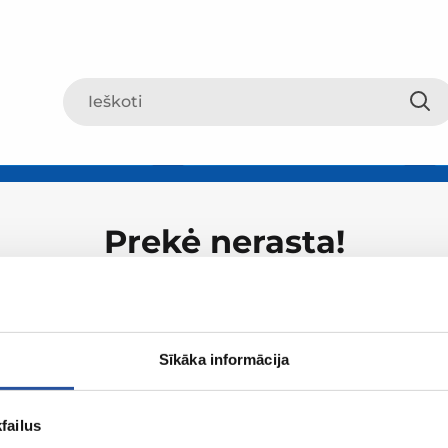
Prekė nerasta!
Sīkāka informācija
failus
Apie ZUM
Apsipirki