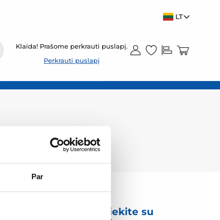
LT
Klaida! Prašome perkrauti puslapį.
Perkrauti puslapį
Par
mas
Susisiekite su