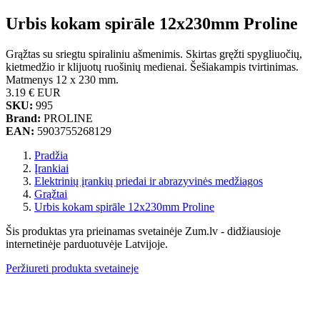
Urbis kokam spirāle 12x230mm Proline
Grąžtas su sriegtu spiraliniu ašmenimis. Skirtas gręžti spygliuočių,
kietmedžio ir klijuotų ruošinių medienai. Šešiakampis tvirtinimas.
Matmenys 12 x 230 mm.
3.19 €
EUR
SKU:
995
Brand:
PROLINE
EAN:
5903755268129
Pradžia
Įrankiai
Elektrinių įrankių priedai ir abrazyvinės medžiagos
Grąžtai
Urbis kokam spirāle 12x230mm Proline
Šis produktas yra prieinamas svetainėje Zum.lv - didžiausioje
internetinėje parduotuvėje Latvijoje.
Peržiureti produkta svetaineje