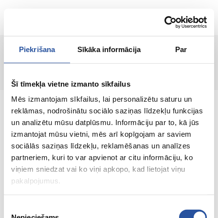
LT
Piekrišana
Sīkāka informācija
Par
Puslapis nerastas!
Šī tīmekļa vietne izmanto sīkfailus
Mēs izmantojam sīkfailus, lai personalizētu saturu un
reklāmas, nodrošinātu sociālo saziņas līdzekļu funkcijas
un analizētu mūsu datplūsmu. Informāciju par to, kā jūs
izmantojat mūsu vietni, mēs arī kopīgojam ar saviem
Internetinė parduotuvė su palankiomis
sociālās saziņas līdzekļu, reklamēšanas un analīzes
kainomis ir kokybiškomis prekėmis, kurioje
partneriem, kuri to var apvienot ar citu informāciju, ko
klientų pasitenkinimas yra mūsų pagrindinė
viņiem sniedzat vai ko viņi apkopo, kad lietojat viņu
vertybė.
pakalpojumus.
Viskas Tavo namams ir sodui!
Piekrišanas
Nepieciešams