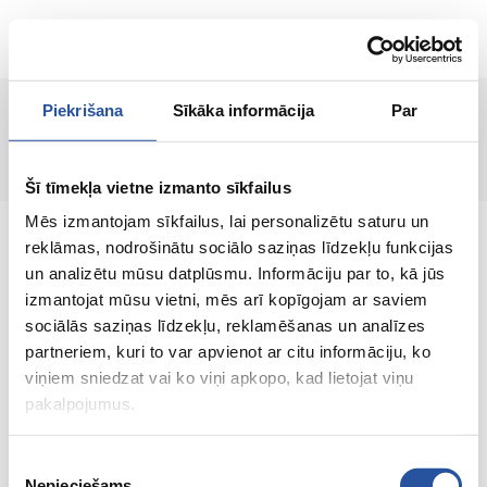
LT
Piekrišana
Sīkāka informācija
Par
Puslapis nerastas!
Šī tīmekļa vietne izmanto sīkfailus
Mēs izmantojam sīkfailus, lai personalizētu saturu un
reklāmas, nodrošinātu sociālo saziņas līdzekļu funkcijas
un analizētu mūsu datplūsmu. Informāciju par to, kā jūs
izmantojat mūsu vietni, mēs arī kopīgojam ar saviem
Internetinė parduotuvė su palankiomis
sociālās saziņas līdzekļu, reklamēšanas un analīzes
kainomis ir kokybiškomis prekėmis, kurioje
partneriem, kuri to var apvienot ar citu informāciju, ko
klientų pasitenkinimas yra mūsų pagrindinė
viņiem sniedzat vai ko viņi apkopo, kad lietojat viņu
vertybė.
pakalpojumus.
Viskas Tavo namams ir sodui!
Piekrišanas
Nepieciešams