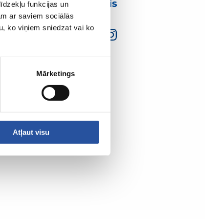
mumis
īdzekļu funkcijas un
jam ar saviem sociālās
u, ko viņiem sniedzat vai ko
Mārketings
Atļaut visu