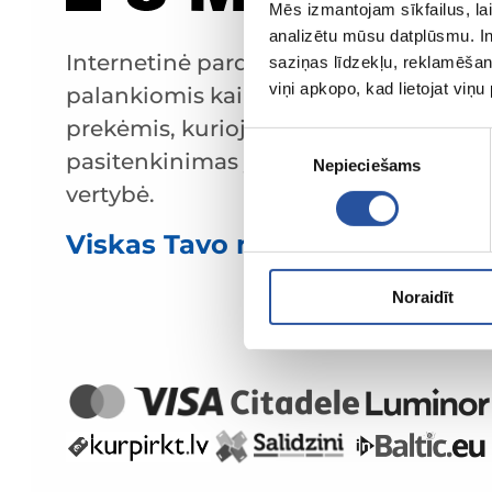
Mēs izmantojam sīkfailus, lai
analizētu mūsu datplūsmu. In
Internetinė parduotuvė su
saziņas līdzekļu, reklamēšana
viņi apkopo, kad lietojat viņ
palankiomis kainomis ir kokybiškomis
prekėmis, kurioje klientų
Piekrišanas
pasitenkinimas yra mūsų pagrindinė
Nepieciešams
izvēle
vertybė.
Viskas Tavo namams ir sodui!
Noraidīt