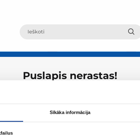
Puslapis nerastas!
Sīkāka informācija
failus
Apie ZUM
Apsipirki