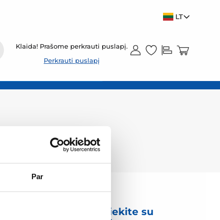
LT
Klaida! Prašome perkrauti puslapį.
Perkrauti puslapį
Par
mas
Susisiekite su