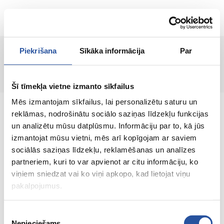
LT
Piekrišana
Sīkāka informācija
Par
Puslapis nerastas!
Šī tīmekļa vietne izmanto sīkfailus
Mēs izmantojam sīkfailus, lai personalizētu saturu un
reklāmas, nodrošinātu sociālo saziņas līdzekļu funkcijas
un analizētu mūsu datplūsmu. Informāciju par to, kā jūs
izmantojat mūsu vietni, mēs arī kopīgojam ar saviem
Internetinė parduotuvė su palankiomis
sociālās saziņas līdzekļu, reklamēšanas un analīzes
kainomis ir kokybiškomis prekėmis, kurioje
partneriem, kuri to var apvienot ar citu informāciju, ko
klientų pasitenkinimas yra mūsų pagrindinė
viņiem sniedzat vai ko viņi apkopo, kad lietojat viņu
vertybė.
pakalpojumus.
Viskas Tavo namams ir sodui!
Piekrišanas
Nepieciešams