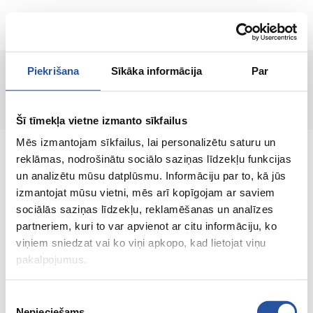
LT
Piekrišana
Sīkāka informācija
Par
Puslapis nerastas!
Šī tīmekļa vietne izmanto sīkfailus
Mēs izmantojam sīkfailus, lai personalizētu saturu un
reklāmas, nodrošinātu sociālo saziņas līdzekļu funkcijas
un analizētu mūsu datplūsmu. Informāciju par to, kā jūs
izmantojat mūsu vietni, mēs arī kopīgojam ar saviem
Internetinė parduotuvė su palankiomis
sociālās saziņas līdzekļu, reklamēšanas un analīzes
kainomis ir kokybiškomis prekėmis, kurioje
partneriem, kuri to var apvienot ar citu informāciju, ko
klientų pasitenkinimas yra mūsų pagrindinė
viņiem sniedzat vai ko viņi apkopo, kad lietojat viņu
vertybė.
pakalpojumus.
Viskas Tavo namams ir sodui!
Piekrišanas
Nepieciešams