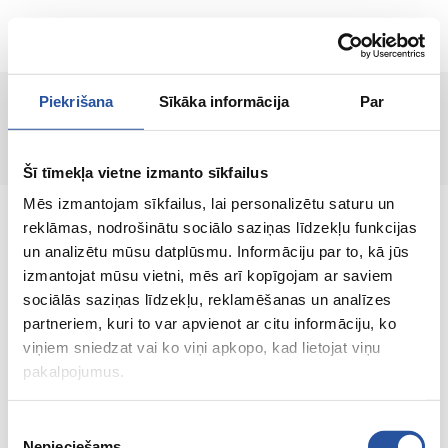
LT
Piekrišana
Sīkāka informācija
Par
Puslapis nerastas!
Šī tīmekļa vietne izmanto sīkfailus
Mēs izmantojam sīkfailus, lai personalizētu saturu un
reklāmas, nodrošinātu sociālo saziņas līdzekļu funkcijas
un analizētu mūsu datplūsmu. Informāciju par to, kā jūs
izmantojat mūsu vietni, mēs arī kopīgojam ar saviem
Internetinė parduotuvė su palankiomis
sociālās saziņas līdzekļu, reklamēšanas un analīzes
kainomis ir kokybiškomis prekėmis, kurioje
partneriem, kuri to var apvienot ar citu informāciju, ko
klientų pasitenkinimas yra mūsų pagrindinė
viņiem sniedzat vai ko viņi apkopo, kad lietojat viņu
vertybė.
pakalpojumus.
Viskas Tavo namams ir sodui!
Piekrišanas
Nepieciešams