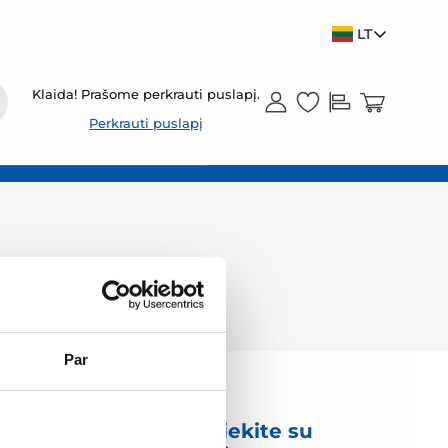
LT
Klaida! Prašome perkrauti puslapį.
Perkrauti puslapį
Par
mas
Susisiekite su