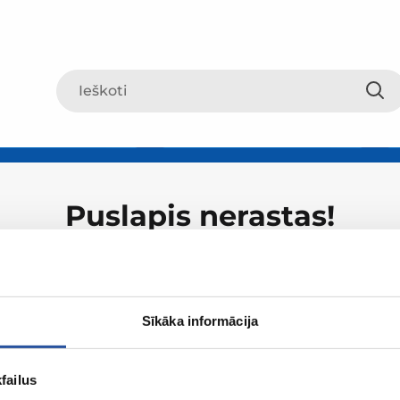
Puslapis nerastas!
Sīkāka informācija
failus
Apie ZUM
Apsipirki