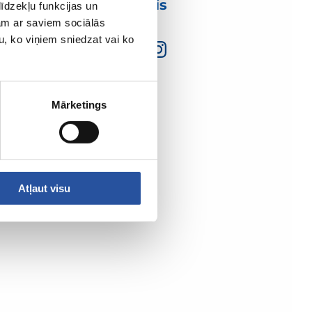
mumis
īdzekļu funkcijas un
jam ar saviem sociālās
u, ko viņiem sniedzat vai ko
Mārketings
Atļaut visu