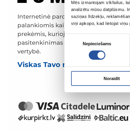
Mēs izmantojam sīkfailus, lai
analizētu mūsu datplūsmu. In
Internetinė parduotuvė su
saziņas līdzekļu, reklamēšana
viņi apkopo, kad lietojat viņ
palankiomis kainomis ir kokybiškomis
prekėmis, kurioje klientų
Piekrišanas
pasitenkinimas yra mūsų pagrindinė
Nepieciešams
izvēle
vertybė.
Viskas Tavo namams ir sodui!
Noraidīt