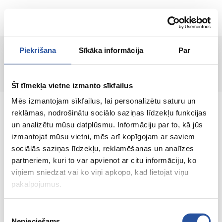
LT
Piekrišana
Sīkāka informācija
Par
Puslapis nerastas!
Šī tīmekļa vietne izmanto sīkfailus
Mēs izmantojam sīkfailus, lai personalizētu saturu un
reklāmas, nodrošinātu sociālo saziņas līdzekļu funkcijas
un analizētu mūsu datplūsmu. Informāciju par to, kā jūs
izmantojat mūsu vietni, mēs arī kopīgojam ar saviem
Internetinė parduotuvė su palankiomis
sociālās saziņas līdzekļu, reklamēšanas un analīzes
kainomis ir kokybiškomis prekėmis, kurioje
partneriem, kuri to var apvienot ar citu informāciju, ko
klientų pasitenkinimas yra mūsų pagrindinė
viņiem sniedzat vai ko viņi apkopo, kad lietojat viņu
vertybė.
pakalpojumus.
Viskas Tavo namams ir sodui!
Piekrišanas
Nepieciešams