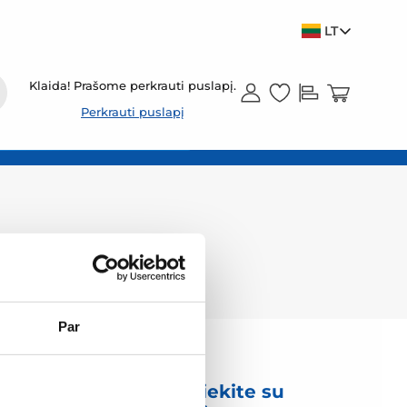
LT
Klaida! Prašome perkrauti puslapį.
Perkrauti puslapį
Par
mas
Susisiekite su