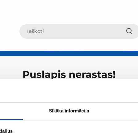
Puslapis nerastas!
Sīkāka informācija
failus
Apie ZUM
Apsipirki