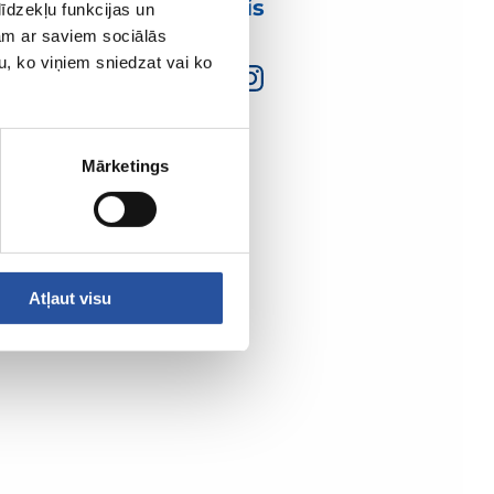
mumis
īdzekļu funkcijas un
jam ar saviem sociālās
u, ko viņiem sniedzat vai ko
Mārketings
Atļaut visu