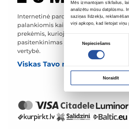
Mēs izmantojam sīkfailus, lai
analizētu mūsu datplūsmu. In
Internetinė parduotuvė su
saziņas līdzekļu, reklamēšana
viņi apkopo, kad lietojat viņ
palankiomis kainomis ir kokybiškomis
prekėmis, kurioje klientų
Piekrišanas
pasitenkinimas yra mūsų pagrindinė
Nepieciešams
izvēle
vertybė.
Viskas Tavo namams ir sodui!
Noraidīt