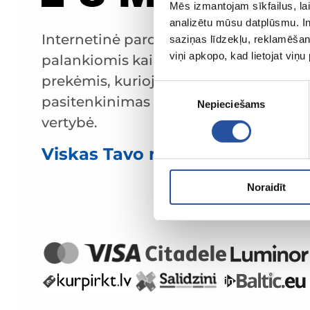
Mēs izmantojam sīkfailus, lai
analizētu mūsu datplūsmu. In
Internetinė parduotuvė su
saziņas līdzekļu, reklamēšana
viņi apkopo, kad lietojat viņ
palankiomis kainomis ir kokybiškomis
prekėmis, kurioje klientų
Piekrišanas
pasitenkinimas yra mūsų pagrindinė
Nepieciešams
izvēle
vertybė.
Viskas Tavo namams ir sodui!
Noraidīt