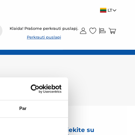
LT
Klaida! Prašome perkrauti puslapį.
Perkrauti puslapį
Par
mas
Susisiekite su