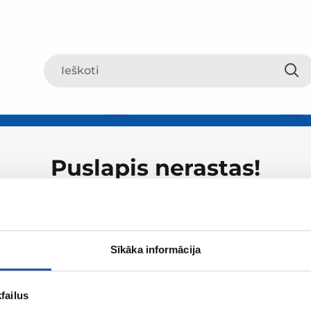
Puslapis nerastas!
Sīkāka informācija
failus
Apie ZUM
Apsipirki