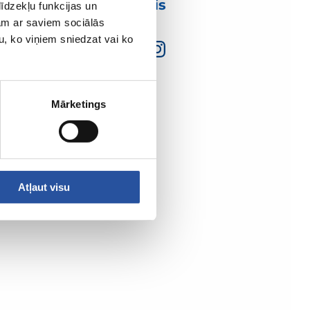
mumis
īdzekļu funkcijas un
jam ar saviem sociālās
u, ko viņiem sniedzat vai ko
Mārketings
Atļaut visu