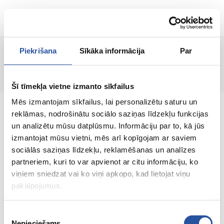
LT
Piekrišana
Sīkāka informācija
Par
Puslapis nerastas!
Šī tīmekļa vietne izmanto sīkfailus
Mēs izmantojam sīkfailus, lai personalizētu saturu un
reklāmas, nodrošinātu sociālo saziņas līdzekļu funkcijas
un analizētu mūsu datplūsmu. Informāciju par to, kā jūs
izmantojat mūsu vietni, mēs arī kopīgojam ar saviem
Internetinė parduotuvė su palankiomis
sociālās saziņas līdzekļu, reklamēšanas un analīzes
kainomis ir kokybiškomis prekėmis, kurioje
partneriem, kuri to var apvienot ar citu informāciju, ko
klientų pasitenkinimas yra mūsų pagrindinė
viņiem sniedzat vai ko viņi apkopo, kad lietojat viņu
vertybė.
pakalpojumus.
Viskas Tavo namams ir sodui!
Piekrišanas
Nepieciešams