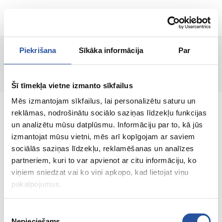
LT
Piekrišana
Sīkāka informācija
Par
Puslapis nerastas!
Šī tīmekļa vietne izmanto sīkfailus
Mēs izmantojam sīkfailus, lai personalizētu saturu un
reklāmas, nodrošinātu sociālo saziņas līdzekļu funkcijas
un analizētu mūsu datplūsmu. Informāciju par to, kā jūs
izmantojat mūsu vietni, mēs arī kopīgojam ar saviem
Internetinė parduotuvė su palankiomis
sociālās saziņas līdzekļu, reklamēšanas un analīzes
kainomis ir kokybiškomis prekėmis, kurioje
partneriem, kuri to var apvienot ar citu informāciju, ko
klientų pasitenkinimas yra mūsų pagrindinė
viņiem sniedzat vai ko viņi apkopo, kad lietojat viņu
vertybė.
pakalpojumus.
Viskas Tavo namams ir sodui!
Piekrišanas
Nepieciešams