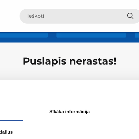
Puslapis nerastas!
Sīkāka informācija
Apie ZUM
Apsipirki
failus