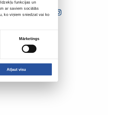
īdzekļu funkcijas un
jam ar saviem sociālās
u, ko viņiem sniedzat vai ko
Mārketings
Atļaut visu