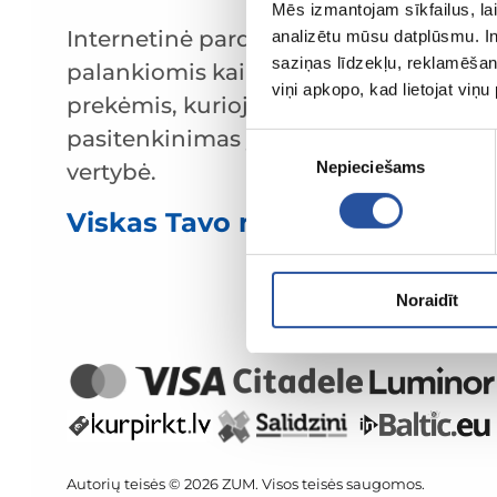
Mēs izmantojam sīkfailus, lai
Internetinė parduotuvė su
analizētu mūsu datplūsmu. In
saziņas līdzekļu, reklamēšana
palankiomis kainomis ir kokybiškomis
viņi apkopo, kad lietojat viņ
prekėmis, kurioje klientų
pasitenkinimas yra mūsų pagrindinė
Piekrišanas
Nepieciešams
izvēle
vertybė.
Viskas Tavo namams ir sodui!
Noraidīt
Autorių teisės © 2026 ZUM. Visos teisės saugomos.