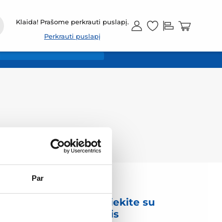
LT
Klaida! Prašome perkrauti puslapį.
Perkrauti puslapį
Par
mas
Susisiekite su
mumis