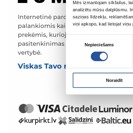
Mēs izmantojam sīkfailus, lai
analizētu mūsu datplūsmu. In
Internetinė parduotuvė su
saziņas līdzekļu, reklamēšana
viņi apkopo, kad lietojat viņ
palankiomis kainomis ir kokybiškomis
prekėmis, kurioje klientų
Piekrišanas
pasitenkinimas yra mūsų pagrindinė
Nepieciešams
izvēle
vertybė.
Viskas Tavo namams ir sodui!
Noraidīt