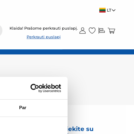
LT
Klaida! Prašome perkrauti puslapį.
Perkrauti puslapį
Par
mas
Susisiekite su