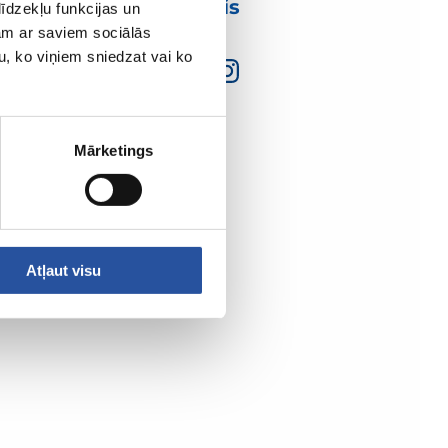
mumis
īdzekļu funkcijas un
jam ar saviem sociālās
u, ko viņiem sniedzat vai ko
Mārketings
Atļaut visu