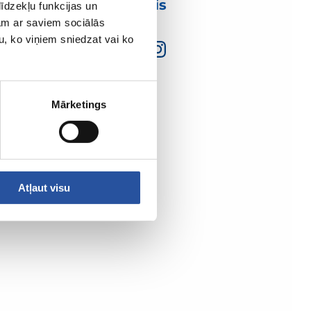
mumis
īdzekļu funkcijas un
jam ar saviem sociālās
u, ko viņiem sniedzat vai ko
Mārketings
Atļaut visu