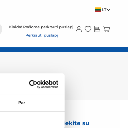
LT
Klaida! Prašome perkrauti puslapį.
Perkrauti puslapį
Par
mas
Susisiekite su