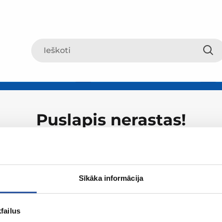
Puslapis nerastas!
Sīkāka informācija
failus
Apie ZUM
Apsipirki