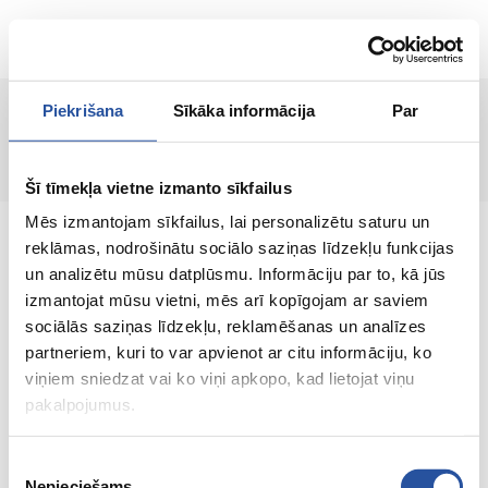
LT
Piekrišana
Sīkāka informācija
Par
Puslapis nerastas!
Šī tīmekļa vietne izmanto sīkfailus
Mēs izmantojam sīkfailus, lai personalizētu saturu un
reklāmas, nodrošinātu sociālo saziņas līdzekļu funkcijas
un analizētu mūsu datplūsmu. Informāciju par to, kā jūs
izmantojat mūsu vietni, mēs arī kopīgojam ar saviem
Internetinė parduotuvė su palankiomis
sociālās saziņas līdzekļu, reklamēšanas un analīzes
kainomis ir kokybiškomis prekėmis, kurioje
partneriem, kuri to var apvienot ar citu informāciju, ko
klientų pasitenkinimas yra mūsų pagrindinė
viņiem sniedzat vai ko viņi apkopo, kad lietojat viņu
vertybė.
pakalpojumus.
Viskas Tavo namams ir sodui!
Piekrišanas
Nepieciešams