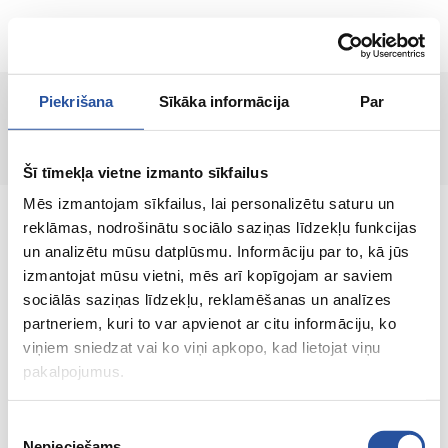
LT
Piekrišana
Sīkāka informācija
Par
Puslapis nerastas!
Šī tīmekļa vietne izmanto sīkfailus
Mēs izmantojam sīkfailus, lai personalizētu saturu un
reklāmas, nodrošinātu sociālo saziņas līdzekļu funkcijas
un analizētu mūsu datplūsmu. Informāciju par to, kā jūs
izmantojat mūsu vietni, mēs arī kopīgojam ar saviem
Internetinė parduotuvė su palankiomis
sociālās saziņas līdzekļu, reklamēšanas un analīzes
kainomis ir kokybiškomis prekėmis, kurioje
partneriem, kuri to var apvienot ar citu informāciju, ko
klientų pasitenkinimas yra mūsų pagrindinė
viņiem sniedzat vai ko viņi apkopo, kad lietojat viņu
vertybė.
pakalpojumus.
Viskas Tavo namams ir sodui!
Piekrišanas
Nepieciešams