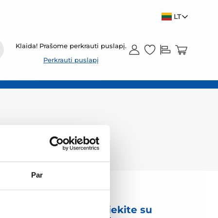
LT
Klaida! Prašome perkrauti puslapį.
Perkrauti puslapį
Par
mas
Susisiekite su