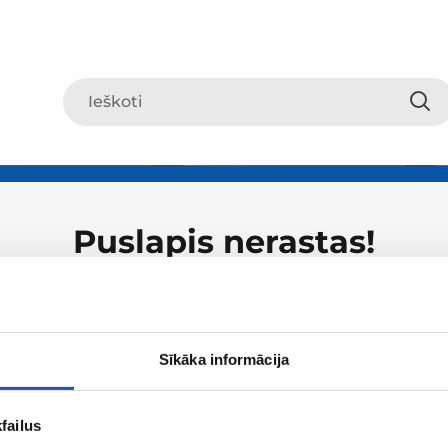
Puslapis nerastas!
Sīkāka informācija
failus
Apie ZUM
Apsipirki