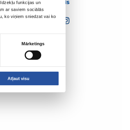
mumis
īdzekļu funkcijas un
jam ar saviem sociālās
u, ko viņiem sniedzat vai ko
Mārketings
Atļaut visu