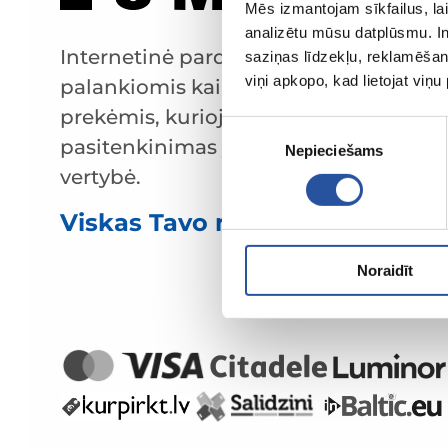
Mēs izmantojam sīkfailus, lai
analizētu mūsu datplūsmu. In
Internetinė parduotuvė su
saziņas līdzekļu, reklamēšana
viņi apkopo, kad lietojat viņ
palankiomis kainomis ir kokybiškomis
prekėmis, kurioje klientų
Piekrišanas
pasitenkinimas yra mūsų pagrindinė
Nepieciešams
izvēle
vertybė.
Viskas Tavo namams ir sodui!
Noraidīt