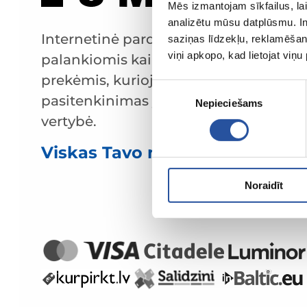
Mēs izmantojam sīkfailus, lai
analizētu mūsu datplūsmu. In
Internetinė parduotuvė su
saziņas līdzekļu, reklamēšana
viņi apkopo, kad lietojat viņ
palankiomis kainomis ir kokybiškomis
prekėmis, kurioje klientų
Piekrišanas
pasitenkinimas yra mūsų pagrindinė
Nepieciešams
izvēle
vertybė.
Viskas Tavo namams ir sodui!
Noraidīt