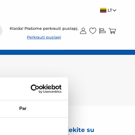
LT
Klaida! Prašome perkrauti puslapį.
Perkrauti puslapį
Par
mas
Susisiekite su