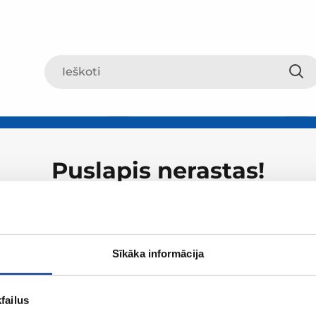
Puslapis nerastas!
Sīkāka informācija
failus
Apie ZUM
Apsipirki