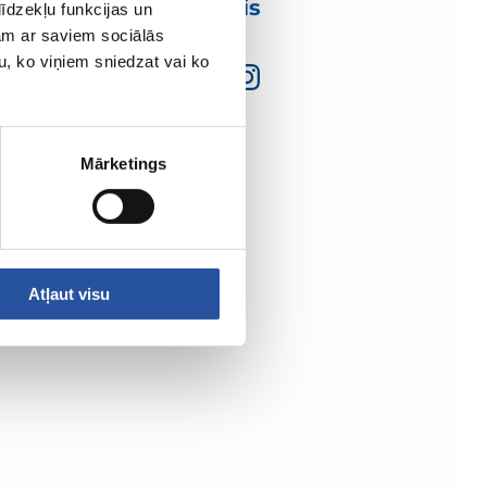
mumis
īdzekļu funkcijas un
jam ar saviem sociālās
u, ko viņiem sniedzat vai ko
Mārketings
Atļaut visu