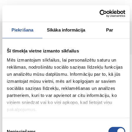
LT
Piekrišana
Sīkāka informācija
Par
Puslapis nerastas!
Šī tīmekļa vietne izmanto sīkfailus
Mēs izmantojam sīkfailus, lai personalizētu saturu un
reklāmas, nodrošinātu sociālo saziņas līdzekļu funkcijas
un analizētu mūsu datplūsmu. Informāciju par to, kā jūs
izmantojat mūsu vietni, mēs arī kopīgojam ar saviem
Internetinė parduotuvė su palankiomis
sociālās saziņas līdzekļu, reklamēšanas un analīzes
kainomis ir kokybiškomis prekėmis, kurioje
partneriem, kuri to var apvienot ar citu informāciju, ko
klientų pasitenkinimas yra mūsų pagrindinė
viņiem sniedzat vai ko viņi apkopo, kad lietojat viņu
vertybė.
pakalpojumus.
Viskas Tavo namams ir sodui!
Piekrišanas
Nepieciešams