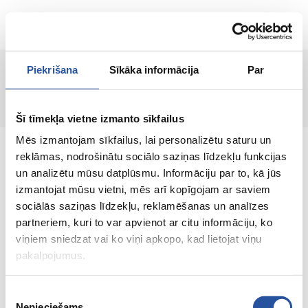
LT
Piekrišana
Sīkāka informācija
Par
Puslapis nerastas!
Šī tīmekļa vietne izmanto sīkfailus
Mēs izmantojam sīkfailus, lai personalizētu saturu un
reklāmas, nodrošinātu sociālo saziņas līdzekļu funkcijas
un analizētu mūsu datplūsmu. Informāciju par to, kā jūs
izmantojat mūsu vietni, mēs arī kopīgojam ar saviem
Internetinė parduotuvė su palankiomis
sociālās saziņas līdzekļu, reklamēšanas un analīzes
kainomis ir kokybiškomis prekėmis, kurioje
partneriem, kuri to var apvienot ar citu informāciju, ko
klientų pasitenkinimas yra mūsų pagrindinė
viņiem sniedzat vai ko viņi apkopo, kad lietojat viņu
vertybė.
pakalpojumus.
Viskas Tavo namams ir sodui!
Piekrišanas
Nepieciešams