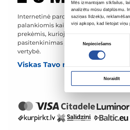
Mēs izmantojam sīkfailus, lai
analizētu mūsu datplūsmu. In
Internetinė parduotuvė su
saziņas līdzekļu, reklamēšana
viņi apkopo, kad lietojat viņ
palankiomis kainomis ir kokybiškomis
prekėmis, kurioje klientų
Piekrišanas
pasitenkinimas yra mūsų pagrindinė
Nepieciešams
izvēle
vertybė.
Viskas Tavo namams ir sodui!
Noraidīt