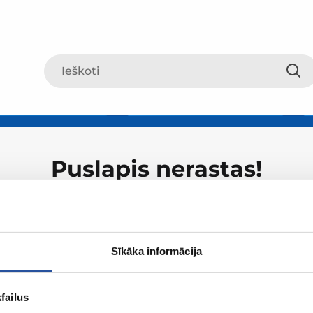
Puslapis nerastas!
Sīkāka informācija
failus
Apie ZUM
Apsipirki