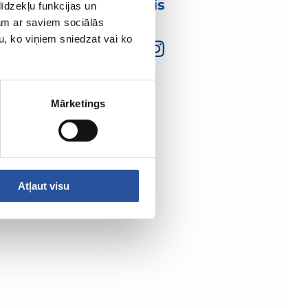
mumis
īdzekļu funkcijas un
jam ar saviem sociālās
u, ko viņiem sniedzat vai ko
Mārketings
Atļaut visu