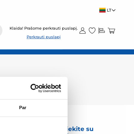
LT
Klaida! Prašome perkrauti puslapį.
Perkrauti puslapį
Par
mas
Susisiekite su